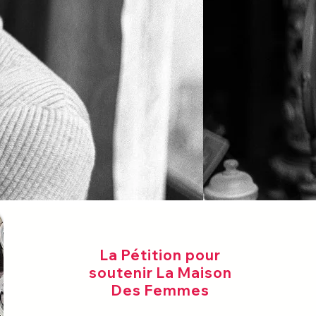
La Pétition pour
soutenir La Maison
Des Femmes