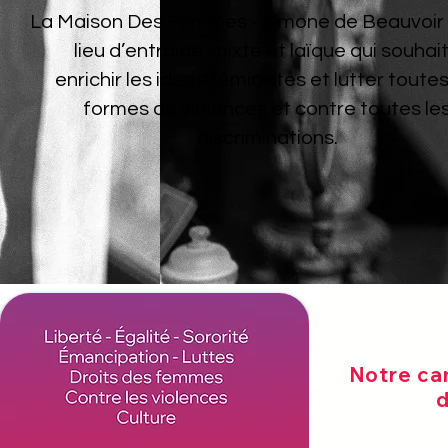
La Maison Des Femmes - Simone de Beauvoir 
lieu d’entraide, mixte et laïque qui souhai
enrichir les idées féministes et lutter toutes
formes de violences et contre toutes le
discriminations.
Notre c