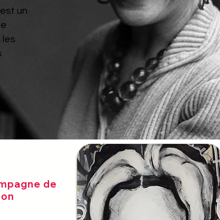
est un
te
 les
s
ampagne de
don