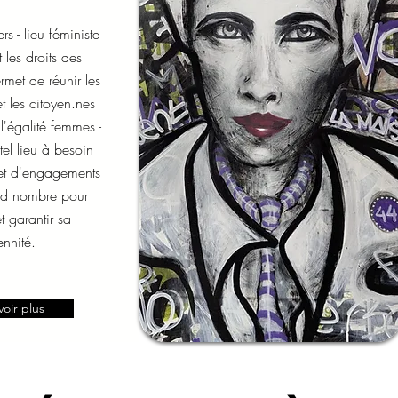
rs - lieu féministe
 les droits des
met de réunir les
t les citoyen.nes
l'égalité femmes -
el lieu à besoin
 et d'engagements
nd nombre pour
t garantir sa
ennité.
voir plus