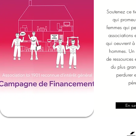
Soutenez ce tie
qui promeut
femmes qui per
associations e
qui oeuvrent à 
hommes. Un t
de ressources
du plus gra
perdurer e
pér
En sa