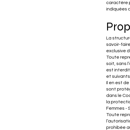
caractère 
indiquées c
Prop
La structur
savoir-fair
exclusive 
Toute repré
soit, sans
est interdi
et suivants
Il en est d
sont protég
dans le Cod
la protecti
Femmes - S
Toute repro
l’autorisa
prohibée au