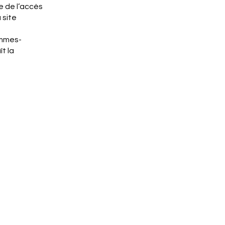
e de l’accès
 site
emmes-
ît la