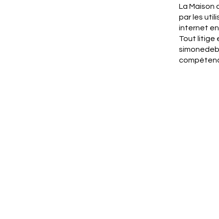
La Maison 
par les uti
internet en
Tout litige 
simonedeb
compétence