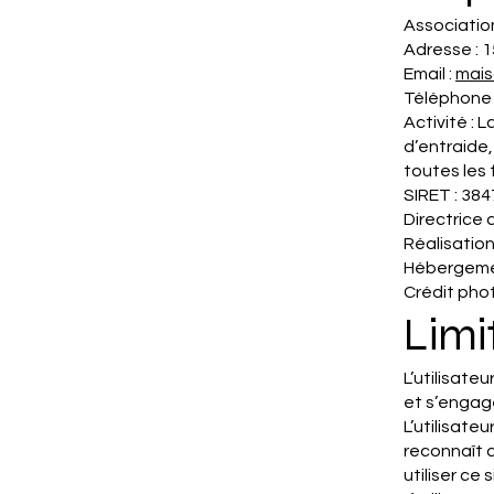
Associatio
Adresse : 
Email :
mai
Téléphone 
Activité : 
d’entraide,
toutes les 
SIRET : 38
Directrice
Réalisation
Hébergeme
Crédit pho
Limi
L’utilisate
et s’engage
L’utilisateu
reconnaît 
utiliser ce s