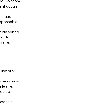
auvoir.com
tient aucun
ir aux
responsable
r le sont à
rantir
n site.
’installer
sateurs mais
 le site.
nce de
onnées à