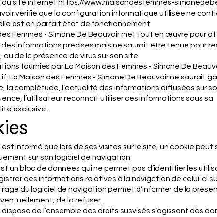
r du site internet
https://www.maisondesfemmes-simonedebe
voir vérifié que la configuration informatique utilisée ne con
’elle est en parfait état de fonctionnement.
des Femmes - Simone De Beauvoir met tout en œuvre pour offr
s des informations précises mais ne saurait être tenue pour 
, ou de la présence de virus sur son site.
ations fournies par La Maison des Femmes - Simone De Beauvoi
atif. La Maison des Femmes - Simone De Beauvoir ne saurait ga
e, la complétude, l’actualité des informations diffusées sur so
nce, l’utilisateur reconnaît utiliser ces informations sous sa
ité exclusive.
ies
r est informé que lors de ses visites sur le site, un cookie peut s
ement sur son logiciel de navigation.
st un bloc de données qui ne permet pas d’identifier les utili
istrer des informations relatives à la navigation de celui-ci sur
rage du logiciel de navigation permet d’informer de la prése
ventuellement, de la refuser.
ur dispose de l’ensemble des droits susvisés s’agissant des d