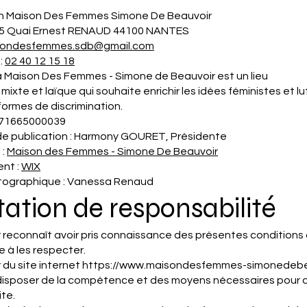
n Maison Des Femmes Simone De Beauvoir
15 Quai Ernest RENAUD 44100 NANTES
sondesfemmes.sdb@gmail.com
:
02 40 12 15 18
La Maison Des Femmes - Simone de Beauvoir est un lieu
 mixte et laïque qui souhaite enrichir les idées féministes et l
formes de discrimination.
471665000039
 de publication : Harmony GOURET, Présidente
 :
Maison des Femmes - Simone De Beauvoir
nt :
WIX
tographique : Vanessa Renaud
tation de responsabilité
ur reconnaît avoir pris connaissance des présentes conditions d
 à les respecter.
r du site internet
https://www.maisondesfemmes-simonedebe
disposer de la compétence et des moyens nécessaires pour 
ite.