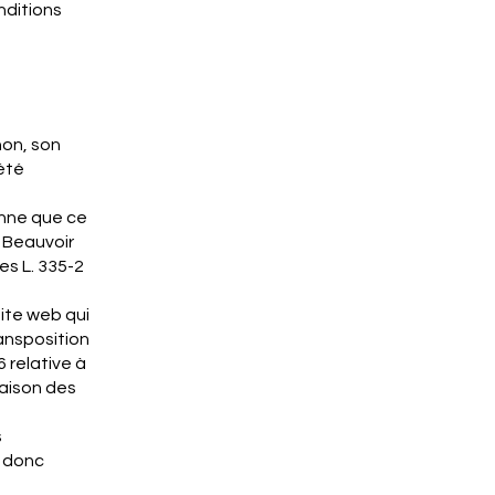
nditions
non, son
iété
onne que ce
 Beauvoir
es L. 335-2
site web qui
ransposition
6 relative à
Maison des
s
t donc