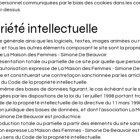
personnel communiquées par le biais des cookies dans les co
i-dessus.
riété intellectuelle
e générale ainsi que les logiciels, textes, images animées ou 
e et tous les autres éléments composant le site sont la propr
de La Maison des Femmes - Simone De Beauvoir.
sentation totale ou partielle de ce site par quelle que pers
 l’autorisation expresse de La Maison des Femmes - Simone De
te et constituerait une contrefaçon sanctionnée par les articl
 du Code de la propriété intellectuelle.
e même des bases de données figurant, le cas échéant sur le 
ées par les dispositions de la loi du 1er juillet 1998 portant t
e de la propriété intellectuelle de la directive du 11 mars 199
on juridique des bases de données, et dont l’association La 
imone De Beauvoir est productrice.
duction totale ou partielle à partir des éléments du site san
tion expresse La Maison des Femmes - Simone De Beauvoir es
 sens du Code de la propriété intellectuelle.