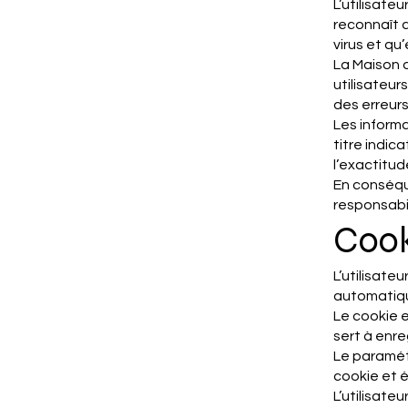
L’utilisateu
reconnaît a
virus et qu
La Maison 
utilisateur
des erreurs
Les inform
titre indic
l’exactitud
En conséque
responsabil
Cook
L’utilisateu
automatiqu
Le cookie e
sert à enreg
Le paramét
cookie et é
L’utilisate