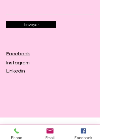
Envoyer
Facebook
Instagram
Linkedin
Horaires d'ouverture
Phone
Email
Facebook