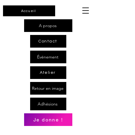
Accueil
A propos
Contact
Événement
Atelier
Retour en image
Adhésions
Je donne !