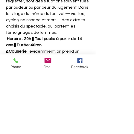
regretter, sont des situations souvent tues 
par pudeur ou par peur du jugement. Dans 
le sillage du thème du festival — vieilles, 
cycles, naissance et mort —des extraits 
choisis du spectacle, qui portent les 
témoignages de femmes.
 Horaire : 20h || Tout public à partir de 14 
ans || Durée: 40mn
∆Causerie 
: évidemment, on prend un 
temps de causerie, après. Parce que 
quelques fois, ces témoignages-là 
Phone
Email
Facebook
auraient pu être les nôtres…ou pas !
→
Une programmation de la Maison des 
femmes-Simone de Beauvoir
👉Inscription et billet : 
https://www.festivalheroines.com/d-tails-
et-inscription/avec-ou-sans
Afficher plus