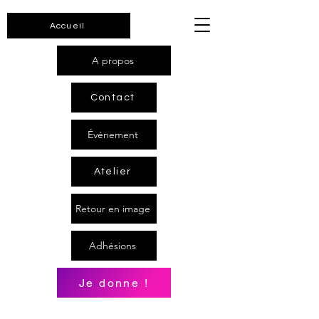
Accueil
A propos
Contact
Événement
Atelier
Retour en image
Adhésions
Je donne !