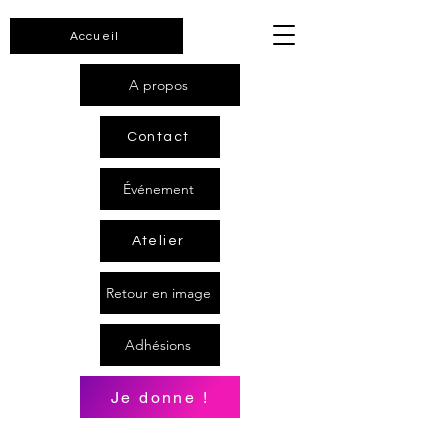
Accueil
A propos
Contact
Événement
Atelier
Retour en image
Adhésions
Je donne !